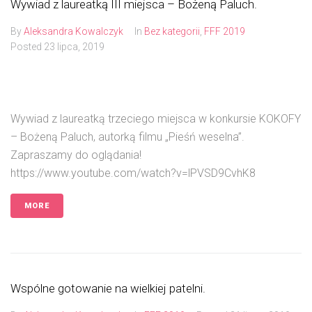
Wywiad z laureatką III miejsca – Bożeną Paluch.
By
Aleksandra Kowalczyk
In
Bez kategorii
,
FFF 2019
Posted
23 lipca, 2019
Wywiad z laureatką trzeciego miejsca w konkursie KOKOFY
– Bożeną Paluch, autorką filmu „Pieśń weselna”.
Zapraszamy do oglądania!
https://www.youtube.com/watch?v=lPVSD9CvhK8
MORE
Wspólne gotowanie na wielkiej patelni.