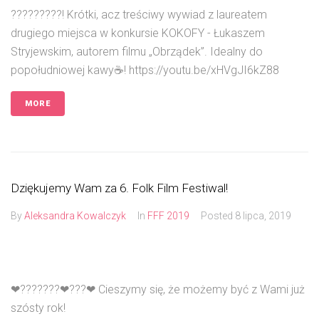
?????????! Krótki, acz treściwy wywiad z laureatem
drugiego miejsca w konkursie KOKOFY - Łukaszem
Stryjewskim, autorem filmu „Obrządek”. Idealny do
popołudniowej kawy☕️! https://youtu.be/xHVgJI6kZ88
MORE
Dziękujemy Wam za 6. Folk Film Festiwal!
By
Aleksandra Kowalczyk
In
FFF 2019
Posted
8 lipca, 2019
❤???????❤???❤ Cieszymy się, że możemy być z Wami już
szósty rok!