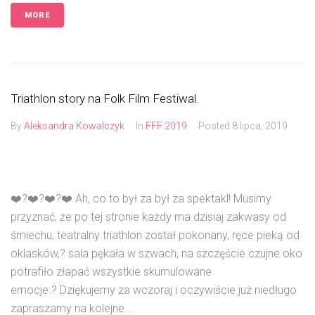
MORE
Triathlon story na Folk Film Festiwal.
By
Aleksandra Kowalczyk
In
FFF 2019
Posted
8 lipca, 2019
❤️?❤️?❤️?❤️ Ah, co to był za był za spektakl! Musimy
przyznać, że po tej stronie każdy ma dzisiaj zakwasy od
śmiechu, teatralny triathlon został pokonany, ręce pieką od
oklasków,? sala pękała w szwach, na szczęście czujne oko
potrafiło złapać wszystkie skumulowane
emocje.? Dziękujemy za wczoraj i oczywiście już niedługo
zapraszamy na kolejne...