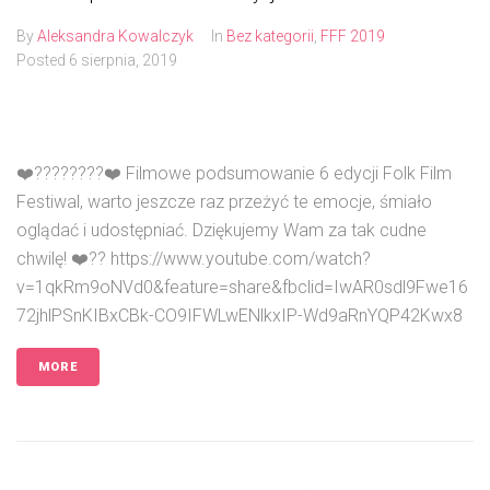
By
Aleksandra Kowalczyk
In
Bez kategorii
,
FFF 2019
Posted
6 sierpnia, 2019
❤️????????❤️ Filmowe podsumowanie 6 edycji Folk Film
Festiwal, warto jeszcze raz przeżyć te emocje, śmiało
oglądać i udostępniać. Dziękujemy Wam za tak cudne
chwilę! ❤️?? https://www.youtube.com/watch?
v=1qkRm9oNVd0&feature=share&fbclid=IwAR0sdl9Fwe16
72jhlPSnKIBxCBk-CO9IFWLwENlkxIP-Wd9aRnYQP42Kwx8
MORE