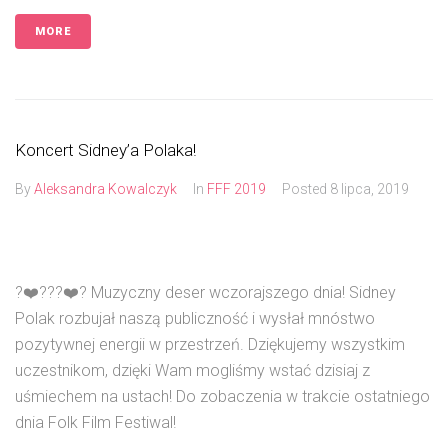
MORE
Koncert Sidney’a Polaka!
By
Aleksandra Kowalczyk
In
FFF 2019
Posted
8 lipca, 2019
?❤️???❤️? Muzyczny deser wczorajszego dnia! Sidney
Polak rozbujał naszą publiczność i wysłał mnóstwo
pozytywnej energii w przestrzeń. Dziękujemy wszystkim
uczestnikom, dzięki Wam mogliśmy wstać dzisiaj z
uśmiechem na ustach! Do zobaczenia w trakcie ostatniego
dnia Folk Film Festiwal!