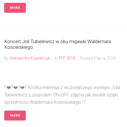
MORE
Koncert Joli Tubielewicz w oku migawki Waldemara
Kosowskiego.
By
Aleksandra Kowalczyk
In
FFF 2019
Posted
6 lipca, 2019
?❤️?❤️?❤️? Krótka impresja z wczorajszego występu Jola
Tubielewicz z zespołem ON-OFF, zdjęcia jak zwykle dzięki
uprzejmości Waldemara Kosowskiego??.
MORE