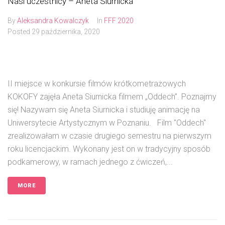
Nasi uczestnicy – Aneta Siurnicka
By
Aleksandra Kowalczyk
In
FFF 2020
Posted
29 października, 2020
II miejsce w konkursie filmów krótkometrażowych
KOKOFY zajęła Aneta Siurnicka filmem „Oddech”. Poznajmy
się! Nazywam się Aneta Siurnicka i studiuję animację na
Uniwersytecie Artystycznym w Poznaniu. Film "Oddech"
zrealizowałam w czasie drugiego semestru na pierwszym
roku licencjackim. Wykonany jest on w tradycyjny sposób
podkamerowy, w ramach jednego z ćwiczeń,...
MORE