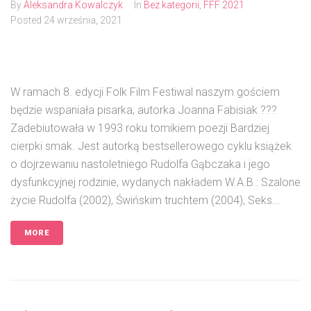
By
Aleksandra Kowalczyk
In
Bez kategorii
,
FFF 2021
Posted
24 września, 2021
W ramach 8. edycji Folk Film Festiwal naszym gościem
będzie wspaniała pisarka, autorka Joanna Fabisiak ???
Zadebiutowała w 1993 roku tomikiem poezji Bardziej
cierpki smak. Jest autorką bestsellerowego cyklu książek
o dojrzewaniu nastoletniego Rudolfa Gąbczaka i jego
dysfunkcyjnej rodzinie, wydanych nakładem W.A.B.: Szalone
życie Rudolfa (2002), Świńskim truchtem (2004), Seks...
MORE