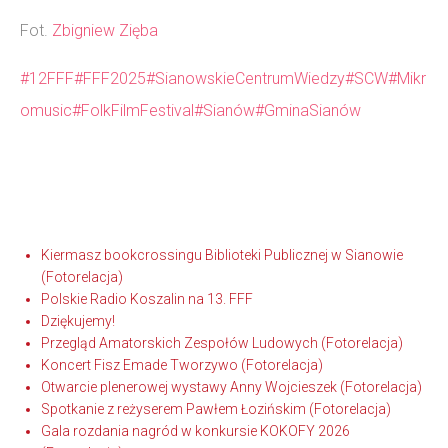
Fot.
Zbigniew Zięba
#12FFF
#FFF2025
#SianowskieCentrumWiedzy
#SCW
#Mikr
omusic
#FolkFilmFestival
#Sianów
#GminaSianów
Kiermasz bookcrossingu Biblioteki Publicznej w Sianowie
(Fotorelacja)
Polskie Radio Koszalin na 13. FFF
Dziękujemy!
Przegląd Amatorskich Zespołów Ludowych (Fotorelacja)
Koncert Fisz Emade Tworzywo (Fotorelacja)
Otwarcie plenerowej wystawy Anny Wojcieszek (Fotorelacja)
Spotkanie z reżyserem Pawłem Łozińskim (Fotorelacja)
Gala rozdania nagród w konkursie KOKOFY 2026